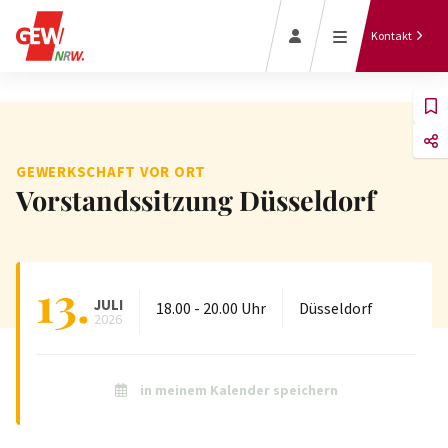
Kontakt
Zum Magazin
GEWERKSCHAFT VOR ORT
Team der GEW
Vorstandssitzung Düsseldorf
Termine in
NRW
Kontakt &
NRW
Beratung
Bildungslexikon
Unsere
Personalräte
13.
JULI
18.00
-
20.00
Uhr
Düsseldorf
Mitglied
2026
werden
in meinem Kalender speichern